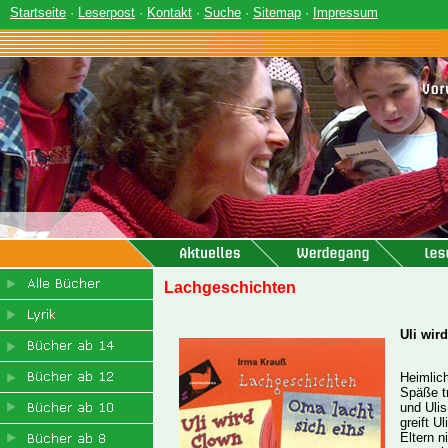
Startseite
·
Leserpost
·
Kontakt
·
Suche
·
Sitemap
·
Impressum
Lachgeschichten
Uli wir
Heimlich
Späße tr
und Ulis
greift U
Eltern n