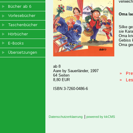
verwech
Oma lac
Silke g
sie Kara
Oma krie
Gebiss 
Oma gena
ab 8
Aare by Sauerländer, 1997
»
Pr
64 Seiten
8,80 EUR
»
Le
ISBN 3-7260-0486-6
|
Datenschutzerklaerung
powered by kkCMS