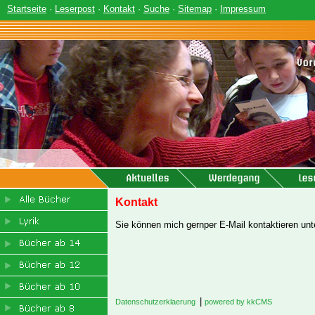
Startseite
·
Leserpost
·
Kontakt
·
Suche
·
Sitemap
·
Impressum
Kontakt
Sie können mich gernper E-Mail kontaktieren unt
|
Datenschutzerklaerung
powered by kkCMS