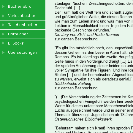
staubigen Nischen, Zwischengeschoßen, dem
Dachstuhl. [...]
Der Turm hält die Welt fern und schärft zugl
und größtmöglicher Weite, die diesen Roman
wie man zum Leben steht und was man von i
Lektion in Menschlichkeit lesen. In jedem Fal
packende Geschichte gefunden."
Die Jury von ZEIT und Radio Bremen
zur ganzen Besprechung
"Es gibt ihn tatsächlich noch, den ungewöhnl
dessen Geheimnis den Leser in Atem hält, ste
Romans. Es ist allerdings die zweite Hauptfigu
Seite furios in den Vordergrund drängt [...] E
der spröden Annäherung dieser beiden so unte
voller Sympathie für ihre Figuren. Und ihre I
Stufen [...] und der hermetischen Abgeschlo
zu wählen, erweist sich als geradezu genial.[..
Süddeutsche Zeitung
zur ganzen Besprechung
"(...)Die Verschränkung der Zeitebenen ist 
psychologischen Feingefühl werden hier Seelen
Worte für dieses unfassbare Menschenschic
Luchs ausgezeichnet wurde und in seiner ei
Thematik überzeugt. Jugendlichen ab 13 Jahr
Österreichisches Bibliothekswerk
"Behutsam nähert sich Krauß ihren spröden F
Nähe und Distanz, So packend, dass man das