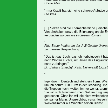
Börsenblatt
"Irma Krauß hat sich eine schwere Aufgabe ges
Die Welt
"
[...] Selten sind die Themenbereiche jüdische
Versehrtheiten sowie die Erinnerung an die 
verbunden worden wie in diesem Roman.
"
Fritz Bauer Institut an der J.W.Goethe-Univers
zur ganzen Besprechung
"Das ist das Buch, das ich herbeigesehnt ha
nach Worten suchte, um ihnen das Unglaubli
nahe zu bringen."
Dr. Barbara Staudigl, Kath. Universität Eichst
"
Irgendwo in Deutschland steht ein Turm. Wi
um ihn herum. Ein Turm in der Brandung. Ih
die Treppen hoch, weiter, immer weiter, ate
Sie will sich hinunterstürzen. Will im Flug ve
gebrochen. Ohne ihn will sie nicht weiterleb
seltsamer Mann. Unerreichbar, verschlossen:
Wolkenzimmer als Wächter seinen Dienst.