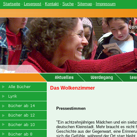
Startseite
·
Leserpost
·
Kontakt
·
Suche
·
Sitemap
·
Impressum
Das Wolkenzimmer
Pressestimmen
"Ein achtzehnjähriges Mädchen und ein siebzi
deutschen Kleinstadt. Mehr braucht es nicht 
Geschichte aus der Gegenwart, eine Erinneru
sich die Gefühle, während der Ort starr bleib