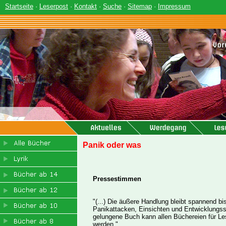
Startseite
·
Leserpost
·
Kontakt
·
Suche
·
Sitemap
·
Impressum
Panik oder was
Pressestimmen
"(...) Die äußere Handlung bleibt spannend b
Panikattacken, Einsichten und Entwicklungssc
gelungene Buch kann allen Büchereien für Le
werden."