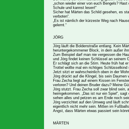
„schon wieder einer von euch Bengels? Hast 
Schule und kannst lesen!“
Sicher hat Märten das Schild gesehen, es sta
verboten“.
„Es ist nämlich der kürzeste Weg nach Hause“
gelernt.“
JÖRG
_____________________________________
Jörg läuft die Boldenstraße entlang. Kein Mär
heruntergekommener Block, in dem außer ihnen
Zum Beispiel darf man nie vergessen die Haus
und Jörg findet keinen Schlüssel an seinem G
Er schlägt sich an die Stirn. Heute früh hat 
Trottel wollte mal ein richtiges Schlüsselkind
Jetzt sitzt er wahrscheinlich oben in der Woh
Jörg drückt auf die Klingel, bis sein Daumen w
Frau Zecha liegt auf einem Kissen im Fenster
verloren? Und deinen Bruder dazu? Meine Güt
Jörg stutzt. Frau Zecha soll zwar blind sein, a
heimgekommen. „Das ist nur ein Spiel“, sagt e
sehen alles und petzen es am Ende noch sein
Jörg verzichtet auf den Umweg und läuft sch
eigentlich nicht mehr sein. Mitten im Fußballs
Angst, dass Märten etwas passiert sein könn
MÄRTEN
_____________________________________