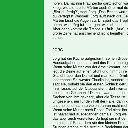
hören. Da hat ihm Frau Zecha ganz schön w
kriegt wie sie, sollte Märten auch öfter mal 
„Bist du fertig?“, sagt Jörg. „Das Essen war
du vertropfst Wasser!“ Jörg läuft nach drauße
Märten lässt die Augen zu. Er spürt das Tro
hören, was Jörg tut – es geht wirklich ohne!
Aber dann kommt die Treppe zu früh. „Aua“, 
große Zehe hat anscheinend nicht begriffen, d
schuld!
JÖRG
_____________________________________
Jörg hat die Küche aufgeräumt, seinen Brud
Hausaufgaben gemacht und das Fernsehprogra
Wenn seine Mutter von der Arbeit kommt, hat 
legt die Beine auf einen Stuhl und nimmt ihre
Gesicht über den Dampf und man kann förmlich
jedermanns Schwester Claudia ist, sondern nu
sagt sie, sobald sie den ersten Schluck getru
Ihre Tasse, auf der Claudia steht, darf niema
allererstes Geschenk! Damals waren sie noch 
Sachen von ihm gekriegt, aber die Tasse ist i
umgesehen, nur für den Fall der Fälle, dann k
anscheinend nach so vielen Jahren nicht meh
Wenn seine Mutter nach Papas Tod nicht ihn 
ist haarscharf ausgegangen damals. Jörg wei
das aber auch vorstellen: Da liegt sie mit de
irrsinnig auf Papa, dem sie den kleinen Fro
Stunden erscheint die Ärztin in Begleitung der