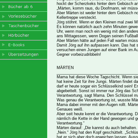
hockt der Scherzkeks hinter dem Gebüsch an
„Märten, komm raus, du Doofmann, wir müss
Aber Märten ist weder hinter dem Gebüsch noc
Kellertreppe versteckt.
Jörg stöhnt. Wenn er den Kleinen mal zwei Mi
Es können natürlich auch zehn Minuten gewese
Uhr, wenn man noch ein wenig mit den ander
ans Mittagessen, wenn Dogan seinen Fußball 
Aber Märten hätte auf jeden Fall warten müss
Damit Jörg auf ihn aufpassen kann. Das hat 
versuchen einen Jungen auf einer Bank im Aug
Gegner vorbeizudribbeln!
MÄRTEN
_____________________________________
Mama hat diese Woche Tagschicht. Wenn sie 
hat keine Zeit für ihre Jungs. Märten findet
darf er heute sogar ein Schlüsselkind sein!
abgebettelt. Sonst ist immer nur Jörg das Schl
Verantwortung, sagt Mama. Den Schlüssel ma
Was genau die Verantwortung ist, wusste Mär
Mama dabei immer mit den Augen rollt. Märt
Genaues weiß.
Aber seit heute kennt er die Verantwortung. D
nämlich die Kette in der Hand gewogen und ge
Verantwortung.“
Märten darauf: „Die kannst du auch behalten. I
„Nein.“ Jörg hat den Kopf geschüttelt. „Sch
hat er sich aber doch erweichen lassen. Aus