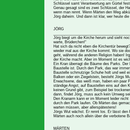
Schlüssel samt Verantwortung am Gürtel fes
Genau gesagt sind es zwei Schlüssel, der Ha
wenn man rennt. Wenn Märten den Weg abkürzt 
Jörg daheim. Und dann ist klar, wer heute die
JÖRG
_____________________________________
Jörg biegt um die Kirche herum und sieht noch
warte, Brüderchen!“
Hat sich da nicht eben die Kirchentür bewegt?
wieder mal aus der Kirche kommt. Wo sie doch
geht, während die anderen Religion haben! Ir
der Kirche macht. Aber im Moment ist es wich
Ein Kran überragt die Bäume des Parks. Der P
Baustelle ist. Durch den Park, das war immer
Baustelle schmutzige Schuhe holt und weil e
Balken oder ein Ziegelstein, besteht Jörgs 
Erwachsene, das weiß man, haben ein paar 
ständige Angst, auf Baustellen eins auf den 
keinen Grund gibt, zum Beispiel bei trocken
dann, findet Jörg, muss auch kein Umweg sei
Den Kranarm kann er im Moment leider nicht
durch den Park laufen. Ob Märten das gemacht
warten müssen, aber allerspätestens!
Jörgs Wut wächst. Er rennt los. Er lässt den
Märten auch noch allein über die verbotene Ba
MÄRTEN