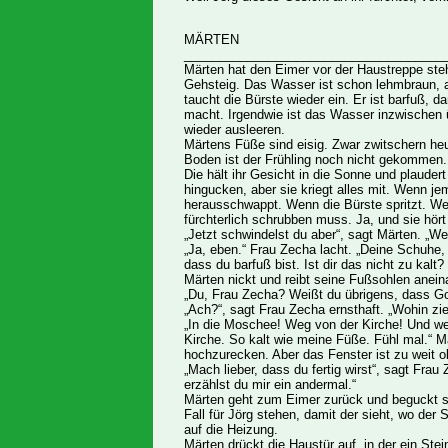
MÄRTEN
_____________________________________
Märten hat den Eimer vor der Haustreppe ste
Gehsteig. Das Wasser ist schon lehmbraun, 
taucht die Bürste wieder ein. Er ist barfuß, 
macht. Irgendwie ist das Wasser inzwischen 
wieder ausleeren.
Märtens Füße sind eisig. Zwar zwitschern he
Boden ist der Frühling noch nicht gekommen.
Die hält ihr Gesicht in die Sonne und plaude
hingucken, aber sie kriegt alles mit. Wenn 
herausschwappt. Wenn die Bürste spritzt. We
fürchterlich schrubben muss. Ja, und sie hört
„Jetzt schwindelst du aber“, sagt Märten. „Wei
„Ja, eben.“ Frau Zecha lacht. „Deine Schuhe, 
dass du barfuß bist. Ist dir das nicht zu kalt
Märten nickt und reibt seine Fußsohlen anein
„Du, Frau Zecha? Weißt du übrigens, dass Go
„Ach?“, sagt Frau Zecha ernsthaft. „Wohin zie
„In die Moschee! Weg von der Kirche! Und wei
Kirche. So kalt wie meine Füße. Fühl mal.“ 
hochzurecken. Aber das Fenster ist zu weit o
„Mach lieber, dass du fertig wirst“, sagt Fr
erzählst du mir ein andermal.“
Märten geht zum Eimer zurück und beguckt si
Fall für Jörg stehen, damit der sieht, wo der
auf die Heizung.
Märten drückt die Haustür auf, in der ein Ste