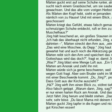
Märten guckt erst auf seine Schuhe runter, al
sucht nach einem Grasbüschel, um sie saube
gewachsen. Und das alte vom vorigen Herbst 
Als Märten den Kopf hebt, sieht er jemanden 
nämlich von zu Hause! Und mit einem Blick, a
geschossen!
Märten kriegt das Gefühl, etwas falsch gema
schmutzigen Schuhe entdeckt, ruft er ihm zu:
Muschelhaus?“
Jörg hält keuchend an, ein großes Staunen i
„Ich hab das überhaupt nicht erfunden, Jörg, 
dahinten –“, Märten streckt den Arm aus, „wir
„Das wird eine Moschee, du Depp.“ Jörg haut 
gewartet hat und auch noch die Abkürzung gel
Märten reibt sich den Arm und speichert das 
Gotteshaus wird das doch?“, fragt er, damit J
„Was?“ Jörg bläst eine Menge Luft aus. „Ein G
Märten am Anorak und zieht ihn mit.
Märten würde sich ja gerne beschweren, weil e
wegen Gott fragt. Aber sein Bruder sieht im
mit einer Beschwerde kommt. „Du, Jörg?“, pro
Dass Gott aus der Kirche auszieht?“
„Hä?“ Jörg wirft ihm einen Blick zu, stöhnt tie
Also falsch getippt. „Warum dann, Jörg, sag?“ 
er nur einen harten Ruck am Anorak. Und das 
Jetzt fährt Jörg herum und bleibt stehen. „Das 
sehr, sehr böse. „Du lässt Mama mit deinem Go
Märten guckt Jörg tapfer in die Augen und nick
gut Kirschen essen!