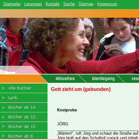
Startseite
·
Leserpost
·
Kontakt
·
Suche
·
Sitemap
·
Impressum
Gott zieht um (gebunden)
Kostprobe
JÖRG
_____________________________________
„Märten!“, ruft Jörg und schaut die Straße a
Jörg läuft auf den Schulhof zurück und rüttel