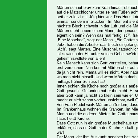
_____________________________________
Märten schaut brav zum Kran hinauf, ob auch
auf die Matschlöcher unter seinen Füßen ac
seit er zuletzt mit Jörg hier war. Das Haus kr
einmal, sondern in Stücken. Im Moment sieht
nächste Blech schwebt in der Luft und die M
Märten steht neben einem Mann, der genauso 
eigentlich sein? Wenn das mal fertig ist?“, fr
„Eine Moschee“, sagt der Mann. „Ein Gottesh
Jetzt haben die Arbeiter das Blech eingefange
„Ach“, sagt Märten. Eine Muschel, tatsächlic
ist sowieso der Hit unter seinen Geheimwört
geheimnisvollste von allen!
Kein Mensch kann sich Gott vorstellen, behaup
erst versuchen. Nun kommt Märten aber auf d
da ja nicht rein, Mama will es nicht. Aber na
wo man nicht hinsoll. Und wenn Märten doch 
mittags früher Schluss hat!
Innen schien die Kirche noch größer als auße
Gott gesucht. Gefunden hat er ihn nicht. Er s
aber Gott kann ja nicht so klein sein wie er.
macht er sich schon vorher unsichtbar, weil G
Von Frau Riedel weiß Märten außerdem, dass 
Im Krankenhaus wohnen die Kranken. Im Miet
Mama und die anderen Mieter. Im Gotteshaus 
Haus heißt Kirche.
Dass Gott nun in ein großes Muschelhaus umz
erklären, dass es Gott in der Kirche zu kalt ge
war!
Der Mann, der ihm Auskunft gegeben hat, schau