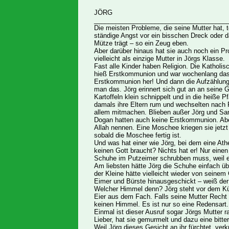
JÖRG
_____________________________________
Die meisten Probleme, die seine Mutter hat, te
ständige Angst vor ein bisschen Dreck oder 
Mütze trägt – so ein Zeug eben.
Aber darüber hinaus hat sie auch noch ein Pro
vielleicht als einzige Mutter in Jörgs Klasse.
Fast alle Kinder haben Religion. Die Katholi
hieß Erstkommunion und war wochenlang das
Erstkommunion her! Und dann die Aufzählung
man das. Jörg erinnert sich gut an an seine 
Kartoffeln klein schnippelt und in die heiße P
damals ihre Eltern rum und wechselten nach Re
allem mitmachen. Blieben außer Jörg und Sand
Dogan hatten auch keine Erstkommunion. Aber
Allah nennen. Eine Moschee kriegen sie jetzt
sobald die Moschee fertig ist.
Und was hat einer wie Jörg, bei dem eine Athe
keinen Gott braucht? Nichts hat er! Nur einen
Schuhe im Putzeimer schrubben muss, weil er
Am liebsten hätte Jörg die Schuhe einfach üb
der Kleine hätte vielleicht wieder von seinem
Eimer und Bürste hinausgeschickt – weiß de
Welcher Himmel denn? Jörg steht vor dem Küh
Eier aus dem Fach. Falls seine Mutter Recht h
keinen Himmel. Es ist nur so eine Redensart.
Einmal ist dieser Ausruf sogar Jörgs Mutter r
Lieber, hat sie gemurmelt und dazu eine bitte
Weil Jörg dieses Gesicht an ihr fürchtet, ver