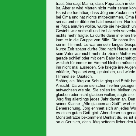
traut. Sie sagt Mama, dass Papa auch in der K
ist. Aber er wird Märten nicht mehr sehen kön
Es ist so furchtbar, dass Jörg ein Zucken im G
bei Oma und hat nichts mitbekommen. Oma hat
sei da und er dürfe ihn bald besuchen. Nur 
er Papa anrufen wollte, wurde sie hektisch un
Gesicht war verheult und ihr Lächeln so verkr
nichts mehr fragte. Er durfte dann in einen 
kam er in die Gruppe von Bille. Die nahm ihn
sei im Himmel. Es war ein sehr langes Gespr
Kurze Zeit später durfte Jörg nach Hause zurü
sein Vater war nicht mehr da. Seine Mutter we
gerade schlief oder mit dem Baby beschäftigt 
wirklich für immer im Himmel bleiben müsse o
ihn nicht mal ausreden. Sie kriegte irre Auge
erklärte, Papa sei weg, gestorben, und würd
Himmel sei Quatsch.
Später, als Jörg zur Schule ging und Ethik hat
Ansicht. Da waren sie schon hierher gezogen.
aufwachsen wie sie. Sie sollen frei bleiben u
glauben oder nicht glauben wollen, sagte sie.
Jörg fing allerdings jedes Jahr davon an. De
seiner Klasse. „Alle glauben an Gott“, warf er 
Beherrschung. Jörg erinnert sich an jedes Wor
es einen guten Gott gibt. Aber dieser so gen
Monsterfratze bekommen! Denkst du, es ist s
so außer sich, dass Jörg seitdem lieber den 