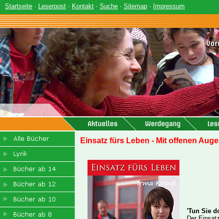
Startseite
·
Leserpost
·
Kontakt
·
Suche
·
Sitemap
·
Impressum
Einsatz fürs Leben - Mit offenen Aug
'Tun Sie d
Der Einsatz