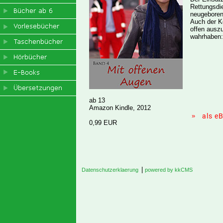
Rettungsdie
neugeboren
Auch der Ko
offen auszu
wahrhaben:
ab 13
Amazon Kindle, 2012
»
als e
0,99 EUR
|
Datenschutzerklaerung
powered by kkCMS