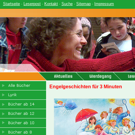
Startseite
·
Leserpost
·
Kontakt
·
Suche
·
Sitemap
·
Impressum
Engelgeschichten für 3 Minuten