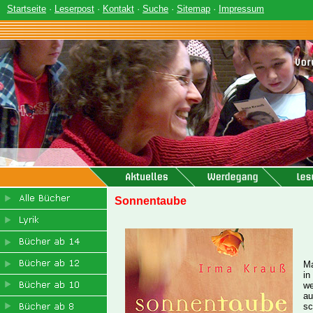
Startseite
·
Leserpost
·
Kontakt
·
Suche
·
Sitemap
·
Impressum
Sonnentaube
Ma
in
we
au
sc