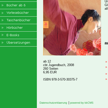
Un
Gl
al
au
ab 12
cbt Jugendbuch, 2008
260 Seiten
6,95 EUR
ISBN 978-3-570-30375-7
|
Datenschutzerklaerung
powered by kkCMS