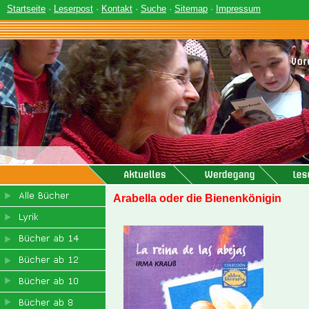
Startseite
·
Leserpost
·
Kontakt
·
Suche
·
Sitemap
·
Impressum
Arabella oder die Bienenkönigin