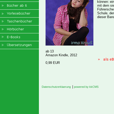
können: ein
mit dem si
Führerschei
Schule, der
dieser Ban
ab 13
Amazon Kindle, 2012
»
als e
0,99 EUR
|
Datenschutzerklaerung
powered by kkCMS