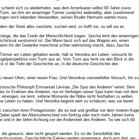
es scheint sich zu wiederholen, was dem Amerikaner selbst 60 Jahre zuvor
n Turm, wo ihm ein einarmiger Türmer zunächst widerwillig, aber zunehmend
 einzigen noch lebenden Verwandten, seinen Bruder Hermann warten muss.
 der Streit alles zerstörte, suchen wird, so hofft sie, so will sie es
nge, die das Credo der Menschlichkeit tragen. Jascha lernt den einarmigen
hicksal verstummt ist. Der Mann lässt sich auf das Wagnis ein, einen
uch wenn ihn der Gedanke manchmal schier wahnsinnig macht, dass Jascha
Türmer am Leben gehalten wurde, hält er Veronika am Leben, versucht ihr
ogelperspektive vom Turm aus an. Vom Turm aus lernt sie den Blick in die
ick in die Tiefe der Geschichte an, in die deutsche Geschichte des
u neuen Ufern, einer neuen Frau. Und Veronikas verzweifelter Versuch, ihn zu
nzösische Philosoph Emmanuel Lévinas „Die Spur des Anderen“ nennt. Dem
. Nur im Erahnen des Anderen, nur im Verfolgen seiner Spur kann man mit dem
 einengen; sie lernt, seltene Momente der Nähe nicht festhalten zu wollen.
e Leben zu haben. Und Veronika beginnt wert zu schätzen, was sie bereit
gen zwischen ihren Protagonisten, die so real und greifbar vor dem inneren Auge
bei spielt der Altersunterschied von fünfzig oder noch mehr Jahren keine
 und in der tiefen Achtung vor der Andersheit des Anderen. So wie sich 60
e gewusst, aber nicht gespürt werden. Es ist die Sensibilität des
achzuspüren. Geschichtliche Fakten werden eingestreut, doch erst dort, wo