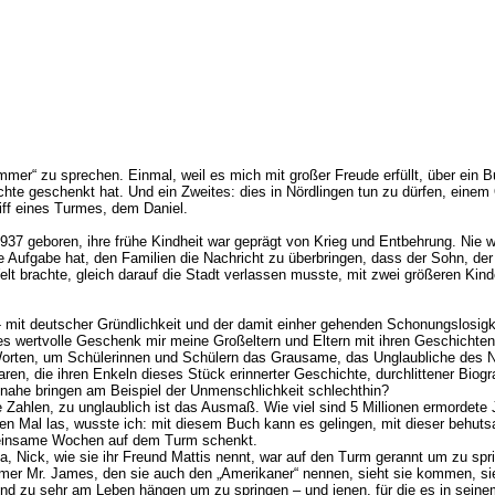
mer“ zu sprechen. Einmal, weil es mich mit großer Freude erfüllt, über ein B
te geschenkt hat. Und ein Zweites: dies in Nördlingen tun zu dürfen, einem 
iff eines Turmes, dem Daniel.
1937 geboren, ihre frühe Kindheit war geprägt von Krieg und Entbehrung. Nie 
e Aufgabe hat, den Familien die Nachricht zu überbringen, dass der Sohn, der 
 brachte, gleich darauf die Stadt verlassen musste, mit zwei größeren Kin
 - mit deutscher Gründlichkeit und der damit einher gehenden Schonungslosigk
s wertvolle Geschenk mir meine Großeltern und Eltern mit ihren Geschichten
 Worten, um Schülerinnen und Schülern das Grausame, das Unglaubliche des N
aren, die ihren Enkeln dieses Stück erinnerter Geschichte, durchlittener B
ahe bringen am Beispiel der Unmenschlichkeit schlechthin?
Zahlen, zu unglaublich ist das Ausmaß. Wie viel sind 5 Millionen ermordete J
ten Mal las, wusste ich: mit diesem Buch kann es gelingen, mit dieser beh
emeinsame Wochen auf dem Turm schenkt.
 Nick, wie sie ihr Freund Mattis nennt, war auf den Turm gerannt um zu spri
r Mr. James, den sie auch den „Amerikaner“ nennen, sieht sie kommen, sieht 
und zu sehr am Leben hängen um zu springen – und jenen, für die es in seine