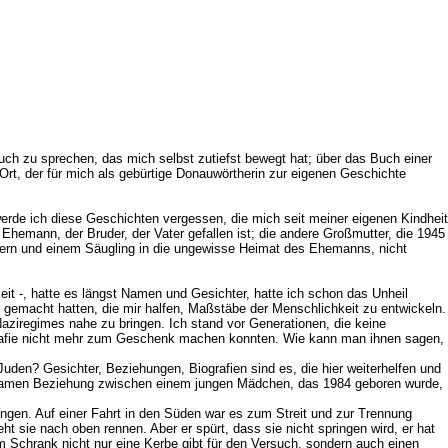
uch zu sprechen, das mich selbst zutiefst bewegt hat; über das Buch einer
Ort, der für mich als gebürtige Donauwörtherin zur eigenen Geschichte
werde ich diese Geschichten vergessen, die mich seit meiner eigenen Kindheit
Ehemann, der Bruder, der Vater gefallen ist; die andere Großmutter, die 1945
dern und einem Säugling in die ungewisse Heimat des Ehemanns, nicht
eit -, hatte es längst Namen und Gesichter, hatte ich schon das Unheil
 gemacht hatten, die mir halfen, Maßstäbe der Menschlichkeit zu entwickeln.
aziregimes nahe zu bringen. Ich stand vor Generationen, die keine
iografie nicht mehr zum Geschenk machen konnten. Wie kann man ihnen sagen,
uden? Gesichter, Beziehungen, Biografien sind es, die hier weiterhelfen und
utsamen Beziehung zwischen einem jungen Mädchen, das 1984 geboren wurde,
ngen. Auf einer Fahrt in den Süden war es zum Streit und zur Trennung
sie nach oben rennen. Aber er spürt, dass sie nicht springen wird, er hat
m Schrank nicht nur eine Kerbe gibt für den Versuch, sondern auch einen