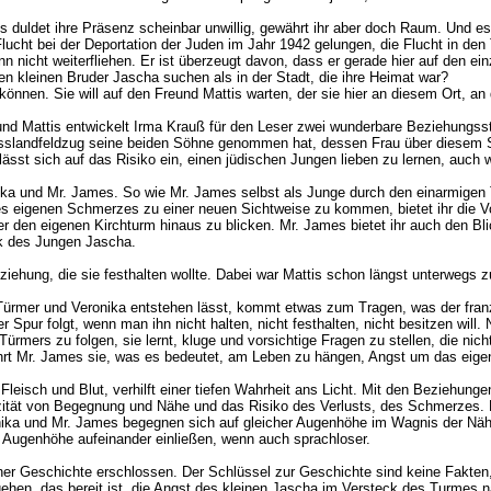
mes duldet ihre Präsenz scheinbar unwillig, gewährt ihr aber doch Raum. Und 
lucht bei der Deportation der Juden im Jahr 1942 gelungen, die Flucht in de
nn nicht weiterfliehen. Er ist überzeugt davon, dass er gerade hier auf den
en kleinen Bruder Jascha suchen als in der Stadt, die ihre Heimat war?
nen. Sie will auf den Freund Mattis warten, der sie hier an diesem Ort, an dem
Mattis entwickelt Irma Krauß für den Leser zwei wunderbare Beziehungssträ
sslandfeldzug seine beiden Söhne genommen hat, dessen Frau über diesem Sc
 lässt sich auf das Risiko ein, einen jüdischen Jungen lieben zu lernen, a
ika und Mr. James. So wie Mr. James selbst als Junge durch den einarmigen 
des eigenen Schmerzes zu einer neuen Sichtweise zu kommen, bietet ihr die V
er den eigenen Kirchturm hinaus zu blicken. Mr. James bietet ihr auch den Bl
ik des Jungen Jascha.
iehung, die sie festhalten wollte. Dabei war Mattis schon längst unterwegs z
Türmer und Veronika entstehen lässt, kommt etwas zum Tragen, was der fra
pur folgt, wenn man ihn nicht halten, nicht festhalten, nicht besitzen will
mers zu folgen, sie lernt, kluge und vorsichtige Fragen zu stellen, die nicht
hrt Mr. James sie, was es bedeutet, am Leben zu hängen, Angst um das eigen
n Fleisch und Blut, verhilft einer tiefen Wahrheit ans Licht. Mit den Beziehun
zität von Begegnung und Nähe und das Risiko des Verlusts, des Schmerzes. Da
nika und Mr. James begegnen sich auf gleicher Augenhöhe im Wagnis der Nähe
er Augenhöhe aufeinander einließen, wenn auch sprachloser.
 Geschichte erschlossen. Der Schlüssel zur Geschichte sind keine Fakten, di
hen, das bereit ist, die Angst des kleinen Jascha im Versteck des Turmes n