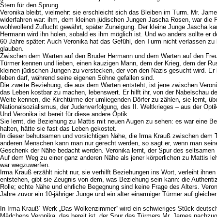
Stern für den Sprung.
Veronika bleibt, vielmehr: sie erschleicht sich das Bleiben im Turm. Mr. Ja
widerfahren war: ihm, dem kleinen jüdischen Jungen Jascha Rosen, war die F
wohlwollend Zuflucht gewährt, später Zuneigung. Der kleine Junge Jascha ka
Hermann wird ihn holen, sobald es ihm möglich ist. Und wo anders sollte er d
60 Jahre später: Auch Veronika hat das Gefühl, den Turm nicht verlassen zu kön
glauben.
Zwischen dem Warten auf den Bruder Hermann und dem Warten auf den Freund 
Türmer kennen und lieben, einen kauzigen Mann, dem der Krieg, dem der Ru
kleinen jüdischen Jungen zu verstecken, der von den Nazis gesucht wird. Er
leben darf, während seine eigenen Söhne gefallen sind.
Die zweite Beziehung, die aus dem Warten entsteht, ist jene zwischen Veron
das Leben kostbar zu machen, lebenswert. Er hilft ihr, von der Nabelschau 
Weite kennen, die Kirchtürme der umliegenden Dörfer zu zählen, sie lernt, üb
Nationalsozialismus, der Judenverfolgung, des II. Weltkrieges – aus der Opt
Und Veronika ist bereit für diese andere Optik.
Sie lernt, die Beziehung zu Mattis mit neuen Augen zu sehen: es war eine Bez
halten, hätte sie fast das Leben gekostet.
In dieser behutsamen und vorsichtigen Nähe, die Irma Krauß zwischen dem 
anderen Menschen kann man nur gerecht werden, so sagt er, wenn man seiner S
Geschenk der Nähe bedacht werden. Veronika lernt, der Spur des seltsamen Tür
Auf dem Weg zu einer ganz anderen Nähe als jener körperlichen zu Mattis le
war wegzuwerfen.
Irma Krauß erzählt nicht nur, sie verhilft Beziehungen ins Wort, verleiht ihne
entstehen, gibt sie Zeugnis von dem, was Beziehung sein kann: die Authenti
Rolle; echte Nähe und ehrliche Begegnung sind keine Frage des Alters. Vero
Jahre zuvor ein 10-jähriger Junge und ein alter einarmiger Türmer auf gleich
In Irma Krauß´ Werk „Das Wolkenzimmer“ wird ein schwieriges Stück deutscher
Mädchens Veronika, das bereit ist, der Spur des Türmers Mr. James nachzuge