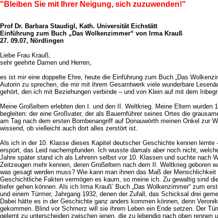
"Bleiben Sie mit Ihrer Neigung, sich zuzuwenden!"
Prof Dr. Barbara Staudigl, Kath. Universität Eichstätt
Einführung zum Buch „Das Wolkenzimmer“ von Irma Krauß
27. 09.07, Nördlingen
Liebe Frau Krauß,
sehr geehrte Damen und Herren,
es ist mir eine doppelte Ehre, heute die Einführung zum Buch „Das Wolkenzim
Autorin zu sprechen, die mir mit ihrem Gesamtwerk viele wunderbare Lesenäch
gehört, den ich mit Beziehungen verbinde – und von Klein auf mit dem Inbegr
Meine Großeltern erlebten den I. und den II. Weltkrieg. Meine Eltern wurden 
begleiten: der eine Großvater, der als Bauernführer seines Ortes die grausam
am Tag nach dem ersten Bombenangriff auf Donauwörth meinen Onkel zur Welt
wissend, ob vielleicht auch dort alles zerstört ist.
Als ich in der 10. Klasse dieses Kapitel deutscher Geschichte kennen lernte
erspürt, das Leid nachempfunden. Ich wusste damals aber noch nicht, welche
Jahre später stand ich als Lehrerin selbst vor 10. Klassen und suchte nach
Zeitzeugen mehr kennen, deren Großeltern nach dem II. Weltkrieg geboren w
was gesagt werden muss? Wie kann man ihnen das Maß der Menschlichkeit n
Geschichtliche Fakten vermögen es kaum, so meine ich. Zu gewaltig sind die 
tiefer gehen können. Als ich Irma Krauß’ Buch „Das Wolkenzimmer“ zum ers
und einem Türmer, Jahrgang 1932, denen der Zufall, das Schicksal drei g
Dabei hätte es in der Geschichte ganz anders kommen können, denn Veronika,
gekommen. Blind vor Schmerz will sie ihrem Leben ein Ende setzen. Der Türme
gelernt zu unterscheiden zwischen jenen, die zu lebendig nach oben rennen 